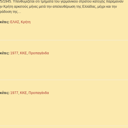
/5/1945. Υπενθυμίζεται οτι τμήματα του γερμανικού στρατού κατοχής παρέμειναν
ην Κρήτη αρκετούς μήνες μετά την απελευθέρωση της Ελλάδας, μέχρι και την
ράδοση της…
ικέτες:
ΕΛΑΣ
,
Κρήτη
ικέτες:
1977
,
ΚΚΕ
,
Προπαγάνδα
ικέτες:
1977
,
ΚΚΕ
,
Προπαγάνδα