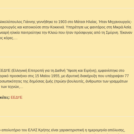
Νικολόπουλος Γιάννης γεννήθηκε το 1903 στο Μάτεσι Ηλείας. Ήταν Μηχανουργός-
δηρουργός και κατοικούσε στην Κοκκινιά. Υπηρέτησε ως φαντάρος στη Μικρά Ασία.
 νεαρή ηλικία παντρεύτηκε την Κλειώ που ήταν πρόσφυγας από τη Σμύρνη. Έκαναν
εις κόρες.…
ΕΕΔΥΕ (Ελληνική Επιτροπή για τη Διεθνή Ύφεση και Ειρήνη), εμφανίστηκε στο
τορικό προσκήνιο στις 15 Μαϊου 1955, με ιδρυτική διακήρυξη που υπέγραψαν 77
οσωπικότητες της δημόσιας ζωής (πρώην βουλευτές, άνθρωποι των γραμμάτων
ι των τεχνών,…
ικέτες:
ΕΕΔΥΕ
ο απολυτήριο του ΕΛΑΣ Κρήτης είναι χαρακτηριστική η ημερομηνία απόλυσης,