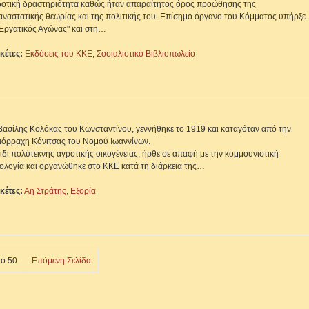
δοτική δραστηριότητα καθώς ήταν απαραίτητος όρος προώθησης της
αναστατικής θεωρίας και της πολιτικής του. Επίσημο όργανο του Κόμματος υπήρξε
"Εργατικός Αγώνας" και στη…
ικέτες:
Εκδόσεις του ΚΚΕ
,
Σοσιαλιστικό Βιβλιοπωλείο
Βασίλης Κολόκας του Κωνσταντίνου, γεννήθηκε το 1919 και καταγόταν από την
ιόρραχη Κόνιτσας του Νομού Ιωαννίνων.
ιδί πολύτεκνης αγροτικής οικογένειας, ήρθε σε απαφή με την κομμουνιστική
εολογία και οργανώθηκε στο ΚΚΕ κατά τη διάρκεια της…
ικέτες:
Αη Στράτης
,
Εξορία
ό 50
Επόμενη Σελίδα