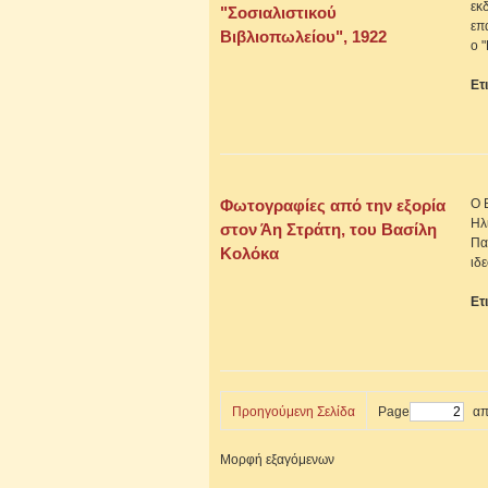
εκ
"Σοσιαλιστικού
επ
Βιβλιοπωλείου", 1922
ο 
Ετ
Φωτογραφίες από την εξορία
Ο 
Ηλ
στον Άη Στράτη, του Βασίλη
Πα
Κολόκα
ιδ
Ετ
Προηγούμενη Σελίδα
Page
απ
Μορφή εξαγόμενων