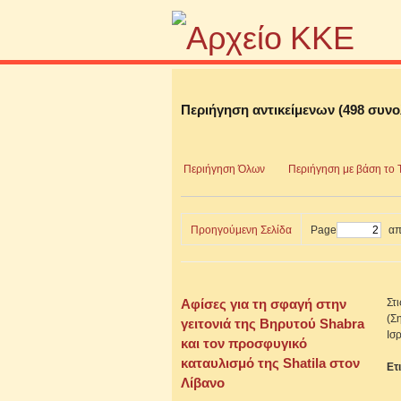
Περιήγηση αντικείμενων (498 συνο
Περιήγηση Όλων
Περιήγηση με βάση το 
Προηγούμενη Σελίδα
Page
απ
Αφίσες για τη σφαγή στην
Στ
(Σ
γειτονιά της Βηρυτού Shabra
Ισ
και τον προσφυγικό
καταυλισμό της Shatila στον
Ετ
Λίβανο