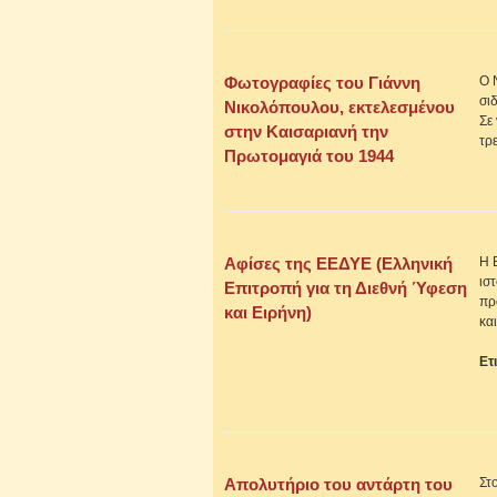
Φωτογραφίες του Γιάννη
Ο 
σι
Νικολόπουλου, εκτελεσμένου
Σε
στην Καισαριανή την
τρ
Πρωτομαγιά του 1944
Αφίσες της ΕΕΔΥΕ (Ελληνική
Η 
ισ
Επιτροπή για τη Διεθνή Ύφεση
πρ
και Ειρήνη)
κα
Ετ
Απολυτήριο του αντάρτη του
Στ