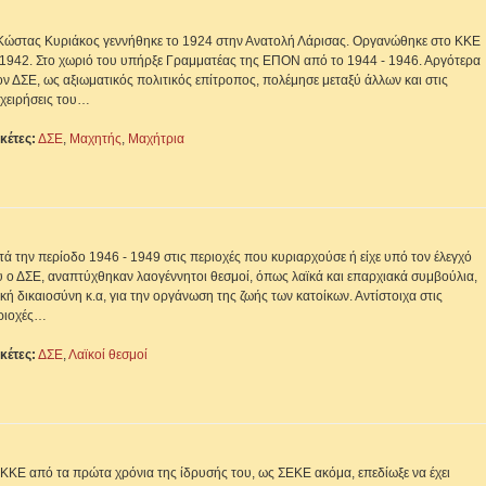
Κώστας Κυριάκος γεννήθηκε το 1924 στην Ανατολή Λάρισας. Οργανώθηκε στο ΚΚΕ
 1942. Στο χωριό του υπήρξε Γραμματέας της ΕΠΟΝ από το 1944 - 1946. Αργότερα
ον ΔΣΕ, ως αξιωματικός πολιτικός επίτροπος, πολέμησε μεταξύ άλλων και στις
ιχειρήσεις του…
ικέτες:
ΔΣΕ
,
Μαχητής
,
Μαχήτρια
τά την περίοδο 1946 - 1949 στις περιοχές που κυριαρχούσε ή είχε υπό τον έλεγχό
υ ο ΔΣΕ, αναπτύχθηκαν λαογέννητοι θεσμοί, όπως λαϊκά και επαρχιακά συμβούλια,
ϊκή δικαιοσύνη κ.α, για την οργάνωση της ζωής των κατοίκων. Αντίστοιχα στις
ριοχές…
ικέτες:
ΔΣΕ
,
Λαϊκοί θεσμοί
 ΚΚΕ από τα πρώτα χρόνια της ίδρυσής του, ως ΣΕΚΕ ακόμα, επεδίωξε να έχει