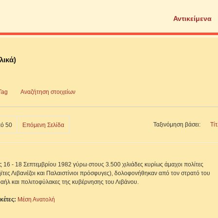
Αντικείμενα
λικά)
Tag
Αναζήτηση στοιχείων
Ταξινόμηση βάσει:
Τί
ό 50
Επόμενη Σελίδα
ις 16 - 18 Σεπτεμβρίου 1982 γύρω στους 3.500 χιλιάδες κυρίως άμαχοι πολίτες
ηϊτες Λιβανέζοι και Παλαιστίνιοι πρόσφυγες), δολοφονήθηκαν από τον στρατό του
ραήλ και πολιτοφύλακες της κυβέρνησης του Λιβάνου.
ικέτες:
Μέση Ανατολή