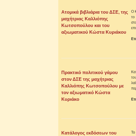
Ατομικά βιβλιάρια του ΔΣΕ, της
Ο 
το
μαχήτριας Καλλιόπης
στ
Κωτσοπούλου και του
επ
αξιωματικού Κώστα Κυριάκου
Ετ
Πρακτικό πολιτικού γάμου
Κα
το
στον ΔΣΕ της μαχήτριας
λα
Καλλιόπης Κωτσοπούλου με
πε
τον αξιωματικό Κώστα
Κυριάκο
Ετ
Κατάλογος εκδόσεων του
Το