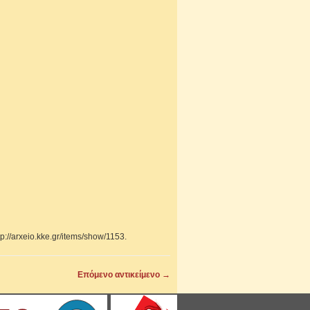
tp://arxeio.kke.gr/items/show/1153
.
Επόμενο αντικείμενο →