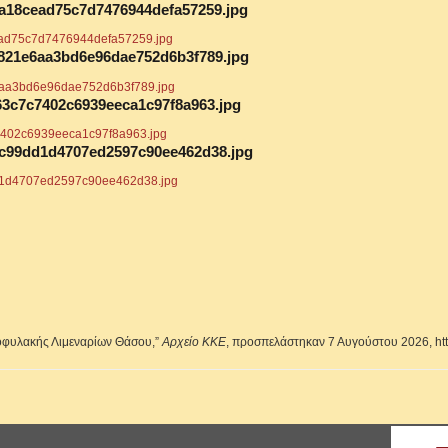
6d1ca18cead75c7d7476944defa57259.jpg
00c3821e6aa3bd6e96dae752d6b3f789.jpg
a9f63c7c7402c6939eeca1c97f8a963.jpg
d092c99dd1d4707ed2597c90ee462d38.jpg
οφυλακής Λιμεναρίων Θάσου,”
Αρχείο ΚΚΕ
, προσπελάστηκαν 7 Αυγούστου 2026,
ht