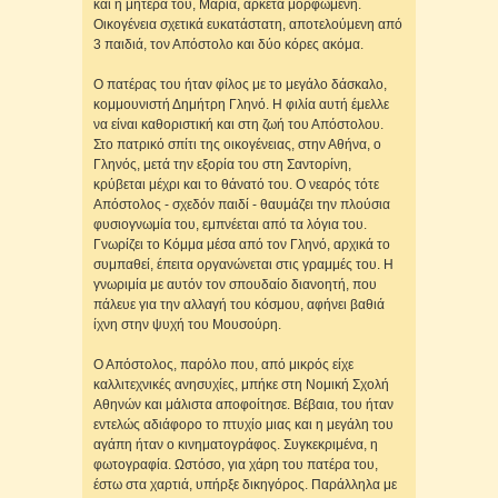
και η μητέρα του, Μαρία, αρκετά μορφωμένη.
Οικογένεια σχετικά ευκατάστατη, αποτελούμενη από
3 παιδιά, τον Απόστολο και δύο κόρες ακόμα.
Ο πατέρας του ήταν φίλος με το μεγάλο δάσκαλο,
κομμουνιστή Δημήτρη Γληνό. Η φιλία αυτή έμελλε
να είναι καθοριστική και στη ζωή του Απόστολου.
Στο πατρικό σπίτι της οικογένειας, στην Αθήνα, ο
Γληνός, μετά την εξορία του στη Σαντορίνη,
κρύβεται μέχρι και το θάνατό του. Ο νεαρός τότε
Απόστολος - σχεδόν παιδί - θαυμάζει την πλούσια
φυσιογνωμία του, εμπνέεται από τα λόγια του.
Γνωρίζει το Κόμμα μέσα από τον Γληνό, αρχικά το
συμπαθεί, έπειτα οργανώνεται στις γραμμές του. Η
γνωριμία με αυτόν τον σπουδαίο διανοητή, που
πάλευε για την αλλαγή του κόσμου, αφήνει βαθιά
ίχνη στην ψυχή του Μουσούρη.
Ο Απόστολος, παρόλο που, από μικρός είχε
καλλιτεχνικές ανησυχίες, μπήκε στη Νομική Σχολή
Αθηνών και μάλιστα αποφοίτησε. Βέβαια, του ήταν
εντελώς αδιάφορο το πτυχίο μιας και η μεγάλη του
αγάπη ήταν ο κινηματογράφος. Συγκεκριμένα, η
φωτογραφία. Ωστόσο, για χάρη του πατέρα του,
έστω στα χαρτιά, υπήρξε δικηγόρος. Παράλληλα με