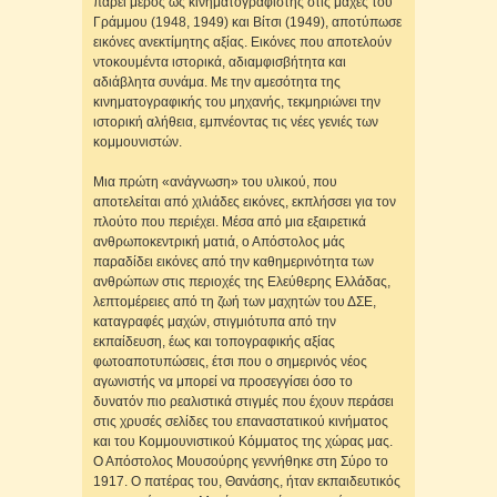
πάρει μέρος ως κινηματογραφιστής στις μάχες του
Γράμμου (1948, 1949) και Βίτσι (1949), αποτύπωσε
εικόνες ανεκτίμητης αξίας. Εικόνες που αποτελούν
ντοκουμέντα ιστορικά, αδιαμφισβήτητα και
αδιάβλητα συνάμα. Με την αμεσότητα της
κινηματογραφικής του μηχανής, τεκμηριώνει την
ιστορική αλήθεια, εμπνέοντας τις νέες γενιές των
κομμουνιστών.
Μια πρώτη «ανάγνωση» του υλικού, που
αποτελείται από χιλιάδες εικόνες, εκπλήσσει για τον
πλούτο που περιέχει. Μέσα από μια εξαιρετικά
ανθρωποκεντρική ματιά, ο Απόστολος μάς
παραδίδει εικόνες από την καθημερινότητα των
ανθρώπων στις περιοχές της Ελεύθερης Ελλάδας,
λεπτομέρειες από τη ζωή των μαχητών του ΔΣΕ,
καταγραφές μαχών, στιγμιότυπα από την
εκπαίδευση, έως και τοπογραφικής αξίας
φωτοαποτυπώσεις, έτσι που ο σημερινός νέος
αγωνιστής να μπορεί να προσεγγίσει όσο το
δυνατόν πιο ρεαλιστικά στιγμές που έχουν περάσει
στις χρυσές σελίδες του επαναστατικού κινήματος
και του Κομμουνιστικού Κόμματος της χώρας μας.
Ο Απόστολος Μουσούρης γεννήθηκε στη Σύρο το
1917. Ο πατέρας του, Θανάσης, ήταν εκπαιδευτικός