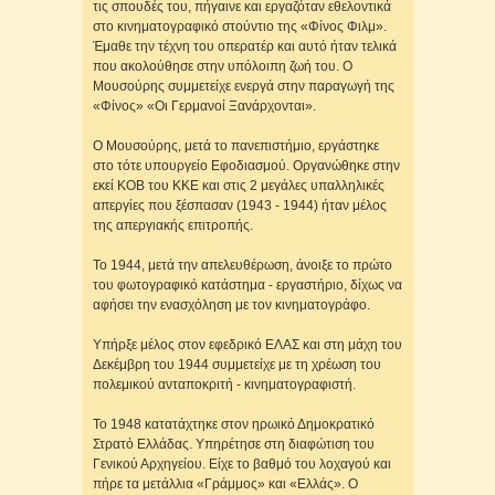
τις σπουδές του, πήγαινε και εργαζόταν εθελοντικά
στο κινηματογραφικό στούντιο της «Φίνος Φιλμ».
Έμαθε την τέχνη του οπερατέρ και αυτό ήταν τελικά
που ακολούθησε στην υπόλοιπη ζωή του. Ο
Μουσούρης συμμετείχε ενεργά στην παραγωγή της
«Φίνος» «Οι Γερμανοί Ξανάρχονται».
Ο Μουσούρης, μετά το πανεπιστήμιο, εργάστηκε
στο τότε υπουργείο Εφοδιασμού. Οργανώθηκε στην
εκεί ΚΟΒ του ΚΚΕ και στις 2 μεγάλες υπαλληλικές
απεργίες που ξέσπασαν (1943 - 1944) ήταν μέλος
της απεργιακής επιτροπής.
Το 1944, μετά την απελευθέρωση, άνοιξε το πρώτο
του φωτογραφικό κατάστημα - εργαστήριο, δίχως να
αφήσει την ενασχόληση με τον κινηματογράφο.
Υπήρξε μέλος στον εφεδρικό ΕΛΑΣ και στη μάχη του
Δεκέμβρη του 1944 συμμετείχε με τη χρέωση του
πολεμικού ανταποκριτή - κινηματογραφιστή.
Το 1948 κατατάχτηκε στον ηρωικό Δημοκρατικό
Στρατό Ελλάδας. Υπηρέτησε στη διαφώτιση του
Γενικού Αρχηγείου. Είχε το βαθμό του λοχαγού και
πήρε τα μετάλλια «Γράμμος» και «Ελλάς». Ο