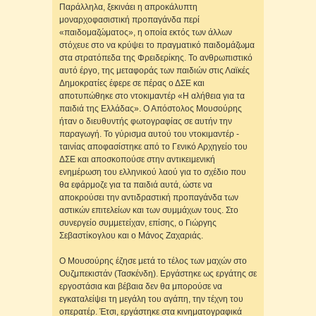
Παράλληλα, ξεκινάει η απροκάλυπτη
μοναρχοφασιστική προπαγάνδα περί
«παιδομαζώματος», η οποία εκτός των άλλων
στόχευε στο να κρύψει το πραγματικό παιδομάζωμα
στα στρατόπεδα της Φρειδερίκης. Το ανθρωπιστικό
αυτό έργο, της μεταφοράς των παιδιών στις Λαϊκές
Δημοκρατίες έφερε σε πέρας ο ΔΣΕ και
αποτυπώθηκε στο ντοκιμαντέρ «Η αλήθεια για τα
παιδιά της Ελλάδας». Ο Απόστολος Μουσούρης
ήταν ο διευθυντής φωτογραφίας σε αυτήν την
παραγωγή. Το γύρισμα αυτού του ντοκιμαντέρ -
ταινίας αποφασίστηκε από το Γενικό Αρχηγείο του
ΔΣΕ και αποσκοπούσε στην αντικειμενική
ενημέρωση του ελληνικού λαού για το σχέδιο που
θα εφάρμοζε για τα παιδιά αυτά, ώστε να
αποκρούσει την αντιδραστική προπαγάνδα των
αστικών επιτελείων και των συμμάχων τους. Στο
συνεργείο συμμετείχαν, επίσης, ο Γιώργης
Σεβαστίκογλου και ο Μάνος Ζαχαριάς.
Ο Μουσούρης έζησε μετά το τέλος των μαχών στο
Ουζμπεκιστάν (Τασκένδη). Εργάστηκε ως εργάτης σε
εργοστάσια και βέβαια δεν θα μπορούσε να
εγκαταλείψει τη μεγάλη του αγάπη, την τέχνη του
οπερατέρ. Έτσι, εργάστηκε στα κινηματογραφικά