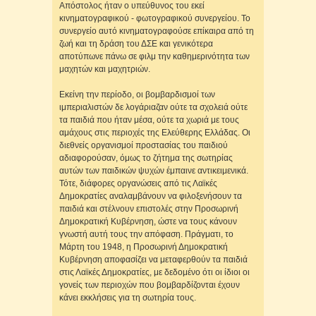
Απόστολος ήταν ο υπεύθυνος του εκεί
κινηματογραφικού - φωτογραφικού συνεργείου. Το
συνεργείο αυτό κινηματογραφούσε επίκαιρα από τη
ζωή και τη δράση του ΔΣΕ και γενικότερα
αποτύπωνε πάνω σε φιλμ την καθημερινότητα των
μαχητών και μαχητριών.
Εκείνη την περίοδο, οι βομβαρδισμοί των
ιμπεριαλιστών δε λογάριαζαν ούτε τα σχολειά ούτε
τα παιδιά που ήταν μέσα, ούτε τα χωριά με τους
αμάχους στις περιοχές της Ελεύθερης Ελλάδας. Οι
διεθνείς οργανισμοί προστασίας του παιδιού
αδιαφορούσαν, όμως το ζήτημα της σωτηρίας
αυτών των παιδικών ψυχών έμπαινε αντικειμενικά.
Τότε, διάφορες οργανώσεις από τις Λαϊκές
Δημοκρατίες αναλαμβάνουν να φιλοξενήσουν τα
παιδιά και στέλνουν επιστολές στην Προσωρινή
Δημοκρατική Κυβέρνηση, ώστε να τους κάνουν
γνωστή αυτή τους την απόφαση. Πράγματι, το
Μάρτη του 1948, η Προσωρινή Δημοκρατική
Κυβέρνηση αποφασίζει να μεταφερθούν τα παιδιά
στις Λαϊκές Δημοκρατίες, με δεδομένο ότι οι ίδιοι οι
γονείς των περιοχών που βομβαρδίζονται έχουν
κάνει εκκλήσεις για τη σωτηρία τους.