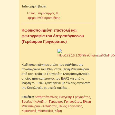
Ταξινόμηση βάσει:
Τίτλος
Δημιουργός
Ημερομηνία προσθήκης
Κωδικοποιημένη επιστολή και
φωτογραφία του Αστραπόγιαννου
(Γεράσιμου Γρηγοράτου)
Κωδικοποιημένη επιστολή που στάλθηκε την
πρωτοχρονιά του 1947 στην Ελένη Μπεκατώρου
από τον Γεράσιμο Γρηγοράτο (Αστραπόγιαννο) ο
οποίος ήταν καπετάνιος του ΕΛΑΣ και από το
Μάρτη του 1946 ξαναβγαίνει με άλλους αγωνιστές
της Κεφαλονιάς σε μικρές ομάδες…
Ετικέτες:
Αστραπόγιαννος
,
Βαγγέλης Γρηγοράτος
,
Βασιλική Κελαϊδίτη
,
Γεράσιμος Γρηγοράτος
,
Ελένη
Μπεκατώρου - Κελαϊδίτου
,
Ηλίας Κουγιανός
,
Κεφαλονιά
,
Μουζακάτα
,
Σάμη