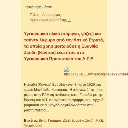
Ταξινόμηση βάσει:
Τίτλος
Δημιουργός
Ημερομηνία προσθήκης
Υγειονομικό υλικό (σύριγγα, γάζες) και
τσάντα λάφυρο από τον Αστικό Στρατό,
τα οποία χρησιμοποιούσε η Ευανθία
Ζωίδη (Κόντου) ενώ ήταν στο
Υγειονομικό Προσωπικό του Δ.Σ.Ε
Η Ζωίδη (Κόντου) Ευανθία γεννήθηκε το 1929 στο
χωρίο Μονόπυλο Καστοριάς. Η οικογένειά της πήρε
μέρος στην ΕΑΜική αντίσταση και η Ευανθία με την
ίδρυση του ΔΣΕ εντάχθηκε στις γραμμές του. Αρχικά
βοηθούσε σε συνεργείο ραφτάδων δίπλα στον
ράφτη πατέρα…
Ετικέτες:
Βίτσι
,
Γράμμος
,
ΔΣΕ
,
Ευανθία Ζωίδη
,
ΚΚΕ
,
Υγειονομικό