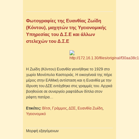
Φωτογραφίες της Ευανθίας Ζωίδη
(Κόντου), μαχητών της Υγειονομικής
Υπηρεσίας του Δ.Σ.Ε και άλλων
στελεχών του Δ.Σ.Ε
Η Ζωίδη (Κόντου) Ευανθία γεννήθηκε το 1929 στο
χωρίο Μονόπυλο Καστοριάς. Η οικογένειά της πήρε
μέρος στην ΕΑΜική αντίσταση και η Ευανθία με την
ίδρυση του ΔΣΕ εντάχθηκε στις γραμμές του. Αρχικά
βοηθούσε σε συνεργείο ραφτάδων δίπλα στον
ράφτη πατέρα…
Ετικέτες:
Βίτσι
,
Γράμμος
,
ΔΣΕ
,
Ευανθία Ζωίδη
,
Υγειονομικό
Μορφή εξαγόμενων