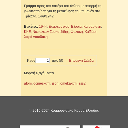
Γράμμα προς τον πατέρα του Φώτιο με αφορμή τη
γνωστοποίηση για τη μετακίνηση του πιθανόν στα
Τρίκαλα, 14/9/1942
Ετικέτες:
1944
,
Εκτελεσμένος
,
Εξορία
,
Καισαριανή
,
ΚΚΕ
,
Ναπολέων Σουκατζίδης
,
Φυλακή
,
Χαϊδάρι
,
Χαρά Λιουδάκη
Page
από 50
Επόμενη Σελίδα
Μορφή εξαγόμενων
atom
,
dcmes-xml
,
json
,
omeka-xml
,
rss2
©
2016-2024 Κομμουνιστικό Κόμμα Ελλάδας