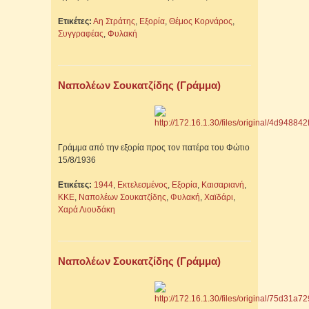
Ετικέτες:
Αη Στράτης
,
Εξορία
,
Θέμος Κορνάρος
,
Συγγραφέας
,
Φυλακή
Ναπολέων Σουκατζίδης (Γράμμα)
Γράμμα από την εξορία προς τον πατέρα του Φώτιο
15/8/1936
Ετικέτες:
1944
,
Εκτελεσμένος
,
Εξορία
,
Καισαριανή
,
ΚΚΕ
,
Ναπολέων Σουκατζίδης
,
Φυλακή
,
Χαϊδάρι
,
Χαρά Λιουδάκη
Ναπολέων Σουκατζίδης (Γράμμα)