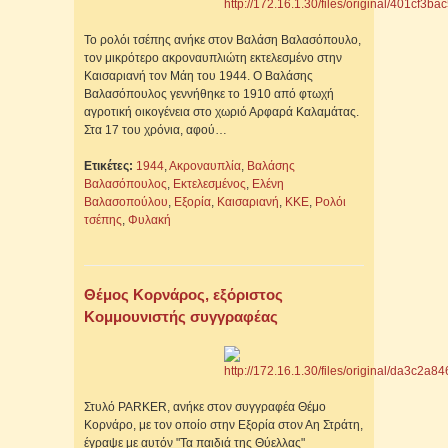
Το ρολόι τσέπης ανήκε στον Βαλάση Βαλασόπουλο,
τον μικρότερο ακροναυπλιώτη εκτελεσμένο στην
Καισαριανή τον Μάη του 1944. Ο Βαλάσης
Βαλασόπουλος γεννήθηκε το 1910 από φτωχή
αγροτική οικογένεια στο χωριό Αρφαρά Καλαμάτας.
Στα 17 του χρόνια, αφού…
Ετικέτες:
1944
,
Ακροναυπλία
,
Βαλάσης
Βαλασόπουλος
,
Εκτελεσμένος
,
Ελένη
Βαλασοπούλου
,
Εξορία
,
Καισαριανή
,
ΚΚΕ
,
Ρολόι
τσέπης
,
Φυλακή
Θέμος Κορνάρος, εξόριστος
Κομμουνιστής συγγραφέας
Στυλό PARKER, ανήκε στον συγγραφέα Θέμο
Κορνάρο, με τον οποίο στην Εξορία στον Αη Στράτη,
έγραψε με αυτόν "Τα παιδιά της Θύελλας"