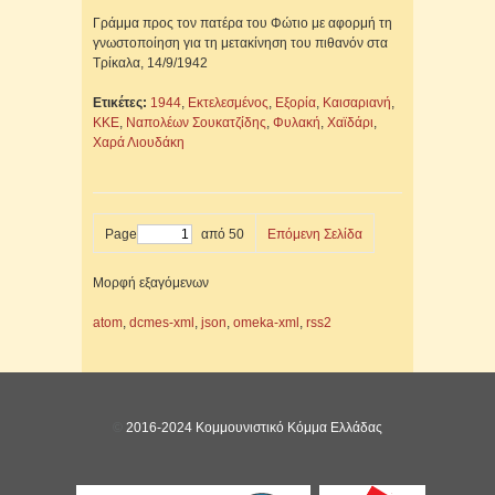
Γράμμα προς τον πατέρα του Φώτιο με αφορμή τη
γνωστοποίηση για τη μετακίνηση του πιθανόν στα
Τρίκαλα, 14/9/1942
Ετικέτες:
1944
,
Εκτελεσμένος
,
Εξορία
,
Καισαριανή
,
ΚΚΕ
,
Ναπολέων Σουκατζίδης
,
Φυλακή
,
Χαϊδάρι
,
Χαρά Λιουδάκη
Page
από 50
Επόμενη Σελίδα
Μορφή εξαγόμενων
atom
,
dcmes-xml
,
json
,
omeka-xml
,
rss2
©
2016-2024 Κομμουνιστικό Κόμμα Ελλάδας