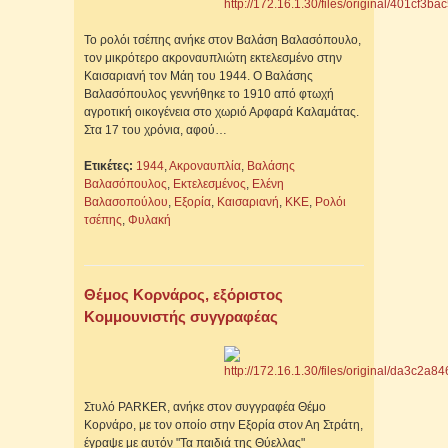
Το ρολόι τσέπης ανήκε στον Βαλάση Βαλασόπουλο,
τον μικρότερο ακροναυπλιώτη εκτελεσμένο στην
Καισαριανή τον Μάη του 1944. Ο Βαλάσης
Βαλασόπουλος γεννήθηκε το 1910 από φτωχή
αγροτική οικογένεια στο χωριό Αρφαρά Καλαμάτας.
Στα 17 του χρόνια, αφού…
Ετικέτες:
1944
,
Ακροναυπλία
,
Βαλάσης
Βαλασόπουλος
,
Εκτελεσμένος
,
Ελένη
Βαλασοπούλου
,
Εξορία
,
Καισαριανή
,
ΚΚΕ
,
Ρολόι
τσέπης
,
Φυλακή
Θέμος Κορνάρος, εξόριστος
Κομμουνιστής συγγραφέας
Στυλό PARKER, ανήκε στον συγγραφέα Θέμο
Κορνάρο, με τον οποίο στην Εξορία στον Αη Στράτη,
έγραψε με αυτόν "Τα παιδιά της Θύελλας"