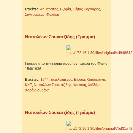
Ετικέτες:
Αη Στράτης
,
Εξορία
,
Θέμος Κορνάρος
,
Συγγραφέας
,
Φυλακή
Ναπολέων Σουκατζίδης (Γράμμα)
Γράμμα από την εξορία προς τον πατέρα του Φώτιο
15/8/1936
Ετικέτες:
1944
,
Εκτελεσμένος
,
Εξορία
,
Καισαριανή
,
ΚΚΕ
,
Ναπολέων Σουκατζίδης
,
Φυλακή
,
Χαϊδάρι
,
Χαρά Λιουδάκη
Ναπολέων Σουκατζίδης (Γράμμα)